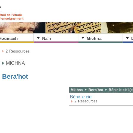
'Houmach
Na'h
Michna
2
Ressources
MICHNA
Bera'hot
Michna > Bera'hot > Bénir le ciel (
Bénir le ciel
2
Ressources