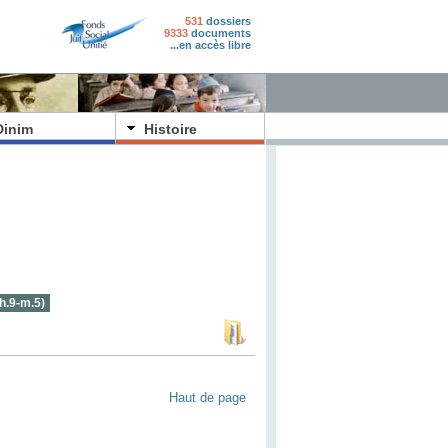
531
dossiers
9333
documents
...en accès libre
Dinim
Histoire
ch.9-m.5)
Haut de page