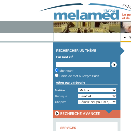
RECHERCHER UN THÈME
Par mot clé
Mot exact
Partie de mot ou expression
et/ou par catégorie
Matière
Rubrique
Chapitre
SERVICES