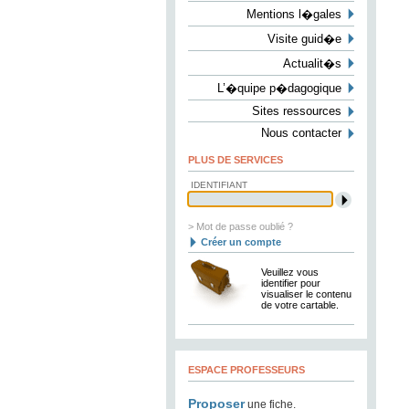
Mentions l�gales
Visite guid�e
Actualit�s
L’�quipe p�dagogique
Sites ressources
Nous contacter
PLUS DE SERVICES
IDENTIFIANT
> Mot de passe oublié ?
Créer un compte
Veuillez vous
identifier pour
visualiser le contenu
de votre cartable.
ESPACE PROFESSEURS
Proposer
une fiche.