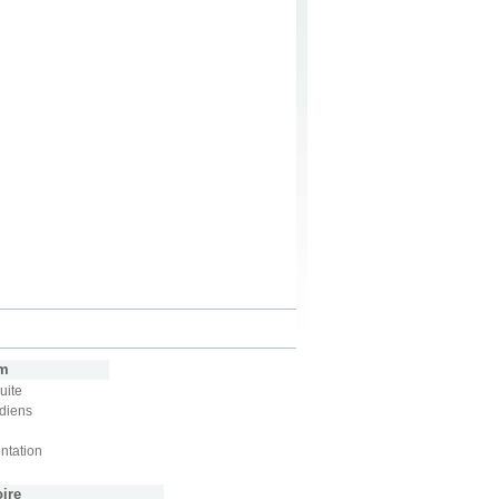
im
uite
diens
ntation
oire