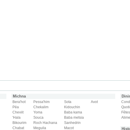
Michna
Din
Bera'hot
Pessa'him
Sota
Avot
Cond
Péa
Chekalim
Kidouchin
Quoti
Cheviit
Yoma
Baba kama
Fêtes
'Hala
Souca
Baba metsia
Alime
Bikourim
Roch Hachana
Sanhedrin
Chabat
Meguila
Macot
Hist