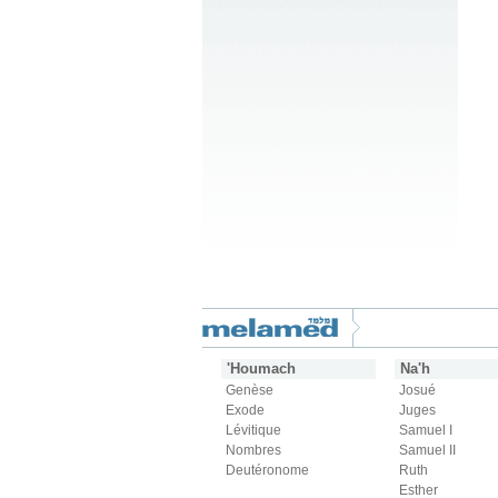
'Houmach
Na'h
Genèse
Josué
Exode
Juges
Lévitique
Samuel I
Nombres
Samuel II
Deutéronome
Ruth
Esther