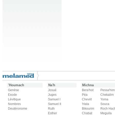
'Houmach
Na'h
Michna
Genèse
Josué
Bera'hot
Pessa'him
Exode
Juges
Péa
Chekalim
Lévitique
Samuel I
Cheviit
Yoma
Nombres
Samuel II
'Hala
Souca
Deutéronome
Ruth
Bikourim
Roch Hac
Esther
Chabat
Meguila