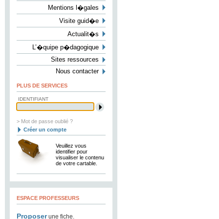
Mentions l�gales
Visite guid�e
Actualit�s
L’�quipe p�dagogique
Sites ressources
Nous contacter
PLUS DE SERVICES
IDENTIFIANT
> Mot de passe oublié ?
Créer un compte
Veuillez vous
identifier pour
visualiser le contenu
de votre cartable.
ESPACE PROFESSEURS
Proposer
une fiche.