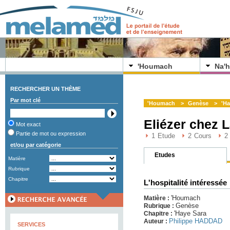
'Houmach
Na'h
RECHERCHER UN THÈME
Par mot clé
'Houmach
>
Genèse
>
'Ha
Eliézer chez 
Mot exact
Partie de mot ou expression
1
Etude
2
Cours
2
et/ou par catégorie
Etudes
Matière
Rubrique
Chapitre
L'hospitalité intéressée
'Houmach
Matière :
Genèse
Rubrique :
'Haye Sara
Chapitre :
Philippe HADDAD
Auteur :
SERVICES