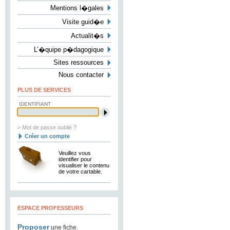
Mentions l�gales
Visite guid�e
Actualit�s
L’�quipe p�dagogique
Sites ressources
Nous contacter
PLUS DE SERVICES
IDENTIFIANT
> Mot de passe oublié ?
Créer un compte
Veuillez vous
identifier pour
visualiser le contenu
de votre cartable.
ESPACE PROFESSEURS
Proposer
une fiche.