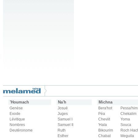
'Houmach
Na'h
Michna
Genèse
Josué
Bera'hot
Pessa'him
Exode
Juges
Péa
Chekalim
Lévitique
Samuel I
Cheviit
Yoma
Nombres
Samuel II
'Hala
Souca
Deutéronome
Ruth
Bikourim
Roch Hac
Esther
Chabat
Meguila