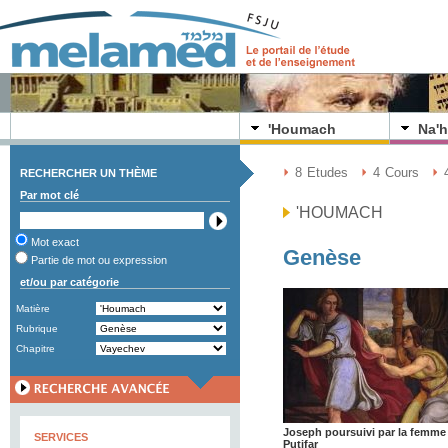
'Houmach
Na'h
8
Etudes
4
Cours
RECHERCHER UN THÈME
Par mot clé
'HOUMACH
Mot exact
Genèse
Partie de mot ou expression
et/ou par catégorie
Matière
Rubrique
Chapitre
Joseph poursuivi par la femme
SERVICES
Putifar